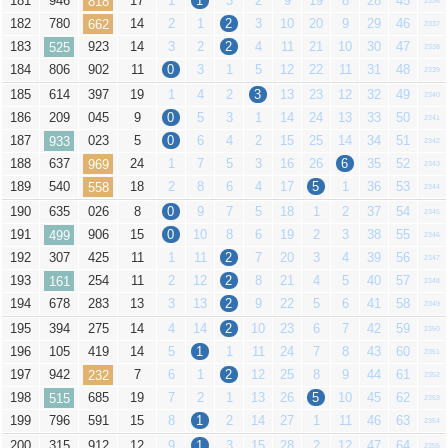
181
946
17
1
1
3
2
9
19
8
28
45
818
2336
182
780
14
2
1
2
3
10
20
9
29
46
662
2337
183
923
14
3
2
2
4
11
21
10
30
47
525
2338
184
806
902
11
0
3
1
5
12
22
11
31
48
2339
185
614
397
19
1
4
2
3
13
23
12
32
49
2340
186
209
045
9
0
5
3
1
14
24
13
33
50
2341
187
023
5
0
6
4
2
15
25
14
34
51
933
2342
188
637
24
1
7
5
3
16
26
6
35
52
969
2343
189
540
18
2
8
6
4
17
5
1
36
53
558
2344
190
635
026
8
0
9
7
5
18
1
2
37
54
2345
191
906
15
0
10
8
6
19
2
3
38
55
499
2346
192
307
425
11
1
11
2
7
20
3
4
39
56
2347
193
254
11
2
12
2
8
21
4
5
40
57
161
2348
194
678
283
13
3
13
2
9
22
5
6
41
58
2349
195
394
275
14
4
14
2
10
23
6
7
42
59
2350
196
105
419
14
5
1
1
11
24
7
8
43
60
2351
197
942
7
6
1
2
12
25
8
9
44
61
232
2352
198
685
19
7
2
1
13
26
5
10
45
62
515
2353
199
796
591
15
8
1
2
14
27
1
11
46
63
2354
200
315
912
12
9
1
3
15
28
2
12
47
64
2355