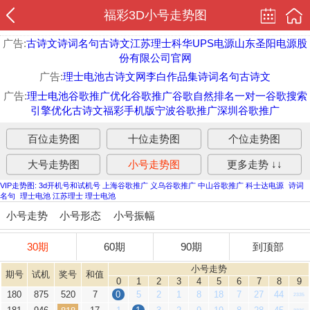
福彩3D小号走势图
广告:
古诗文
诗词名句
古诗文
江苏理士
科华UPS电源
山东圣阳电源股
份有限公司官网
广告:
理士电池
古诗文网
李白作品集
诗词名句
古诗文
广告:
理士电池
谷歌推广优化
谷歌推广
谷歌自然排名
一对一
谷歌搜索
引擎优化
古诗文
福彩手机版
宁波谷歌推广
深圳谷歌推广
百位走势图
十位走势图
个位走势图
大号走势图
小号走势图
更多走势 ↓↓
VIP走势图:
3d开机号和试机号
上海谷歌推广
义乌谷歌推广
中山谷歌推广
科士达电源
诗词
名句
理士电池
江苏理士
理士电池
小号走势
小号形态
小号振幅
30期
60期
90期
到顶部
小号走势
期号
试机
奖号
和值
0
1
2
3
4
5
6
7
8
9
180
875
520
7
0
5
2
1
8
18
7
27
44
2335