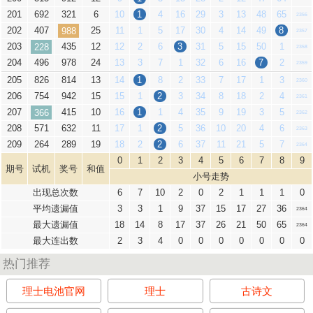
201
692
321
6
10
1
4
16
29
3
13
48
65
2356
202
407
25
11
1
5
17
30
4
14
49
8
988
2357
203
435
12
12
2
6
3
31
5
15
50
1
228
2358
204
496
978
24
13
3
7
1
32
6
16
7
2
2359
205
826
814
13
14
1
8
2
33
7
17
1
3
2360
206
754
942
15
15
1
2
3
34
8
18
2
4
2361
207
415
10
16
1
1
4
35
9
19
3
5
366
2362
208
571
632
11
17
1
2
5
36
10
20
4
6
2363
209
264
289
19
18
2
2
6
37
11
21
5
7
2364
0
1
2
3
4
5
6
7
8
9
期号
试机
奖号
和值
小号走势
出现总次数
6
7
10
2
0
2
1
1
1
0
平均遗漏值
3
3
1
9
37
15
17
27
36
2364
最大遗漏值
18
14
8
17
37
26
21
50
65
2364
最大连出数
2
3
4
0
0
0
0
0
0
0
热门推荐
理士电池官网
理士
古诗文