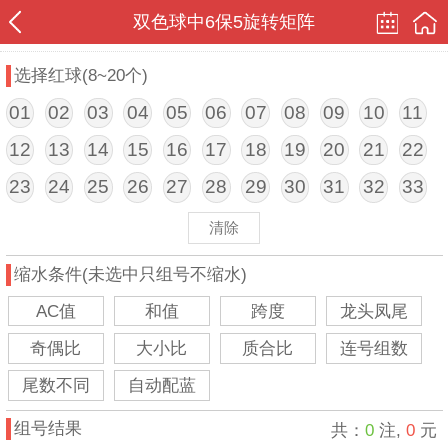
双色球中6保5旋转矩阵
选择红球(8~20个)
01
02
03
04
05
06
07
08
09
10
11
12
13
14
15
16
17
18
19
20
21
22
23
24
25
26
27
28
29
30
31
32
33
清除
缩水条件(未选中只组号不缩水)
AC值
和值
跨度
龙头凤尾
奇偶比
大小比
质合比
连号组数
尾数不同
自动配蓝
组号结果
共：
0
注,
0
元